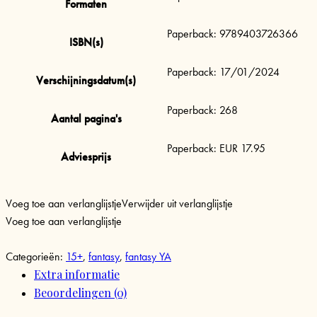
Formaten
Paperback: 9789403726366
ISBN(s)
Paperback: 17/01/2024
Verschijningsdatum(s)
Paperback: 268
Aantal pagina's
Paperback: EUR 17.95
Adviesprijs
Voeg toe aan verlanglijstje
Verwijder uit verlanglijstje
Voeg toe aan verlanglijstje
Categorieën:
15+
,
fantasy
,
fantasy YA
Extra informatie
Beoordelingen (0)