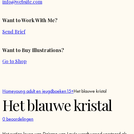
info@website.com
Want to Work With Me?
Send Brief
Want to Buy Illustrations?
Go to Shop
Voeg toe aan verlanglijstje
Verwijder uit verlanglijstje
Voeg toe aan verlanglijstje
Home
young adult en jeugdboeken
15+
Het blauwe kristal
Het blauwe kristal
0 beoordelingen
Het rustige leven van Dairann van Lavór wordt wreed verstoord als