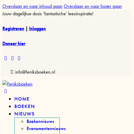
Overslaan en naar inhoud gaan
Overslaan en naar footer gaan
Jouw dagelijkse dosis ‘fantastische’ leesinspiratie!
Registreren
|
Inloggen
Doneer hier
facebook-
instagram
tik-
1
tok
info@feniksboeken.nl
HOME
BOEKEN
NIEUWS
Boekennieuws
Evenementennieuws