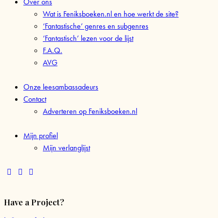
Over ons
Wat is Feniksboeken.nl en hoe werkt de site?
‘Fantastische’ genres en subgenres
‘Fantastisch’ lezen voor de lijst
F.A.Q.
AVG
Onze leesambassadeurs
Contact
Adverteren op Feniksboeken.nl
Mijn profiel
Mijn verlanglijst
facebook-
instagram
tik-
1
tok
Have a Project?