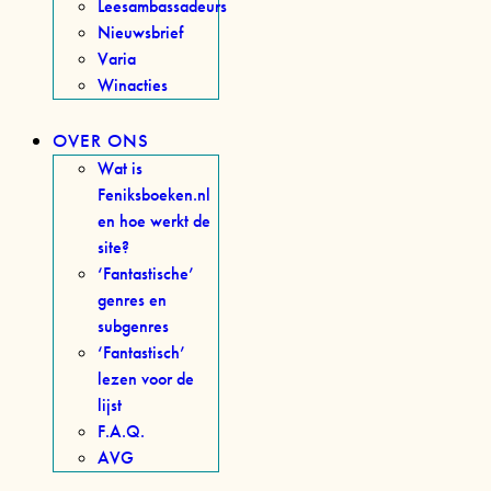
Leesambassadeurs
Nieuwsbrief
Varia
Winacties
OVER ONS
Wat is
Feniksboeken.nl
en hoe werkt de
site?
‘Fantastische’
genres en
subgenres
‘Fantastisch’
lezen voor de
lijst
F.A.Q.
AVG