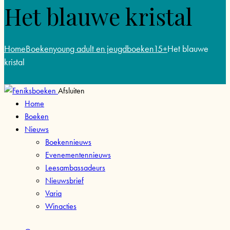
Het blauwe kristal
Home
Boeken
young adult en jeugdboeken
15+
Het blauwe
kristal
Afsluiten
Home
Boeken
Nieuws
Boekennieuws
Evenementennieuws
Leesambassadeurs
Nieuwsbrief
Varia
Winacties